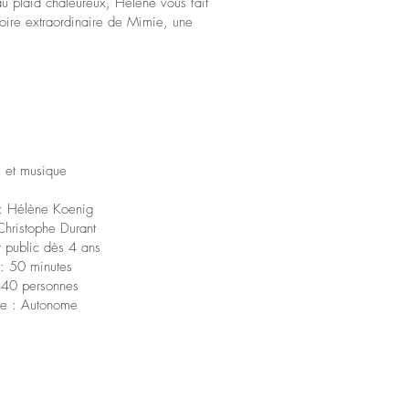
au plaid chaleureux, Hélène vous fait
toire extraordinaire de Mimie, une
s et musique
 : Hélène Koenig
Christophe Durant
t public dès 4 ans
: 50 minutes
 40 personnes
ue : Autonome