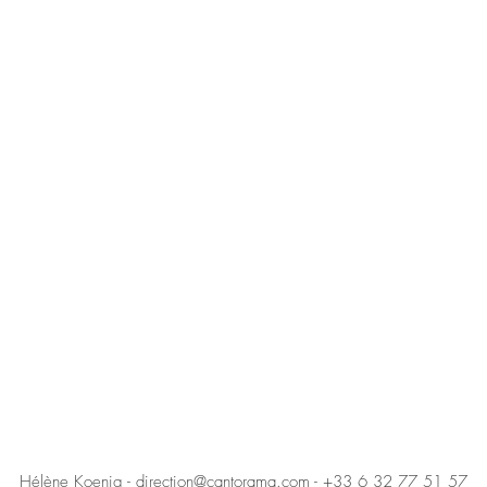
Hélène Koenig -
direction@cantorama.com
- +33 6 32 77 51 57