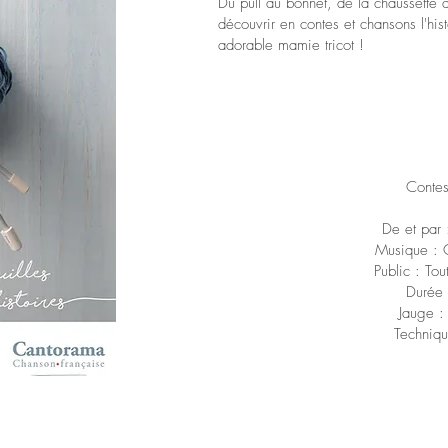
Du pull au bonnet, de la chaussette 
découvrir en contes et chansons l'his
adorable mamie tricot !
Conte
De et par
Musique : 
Public : Tou
Durée 
Jauge :
Techniq