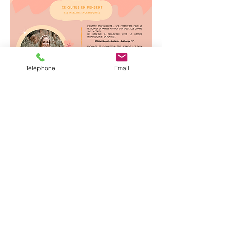
Téléphone
Email
Tarifs
Note d'intention
Hélène K
oenig
appartient au
collectif
d'artistes
Cantorama, et fait
partie du réseau des acteurs culturels